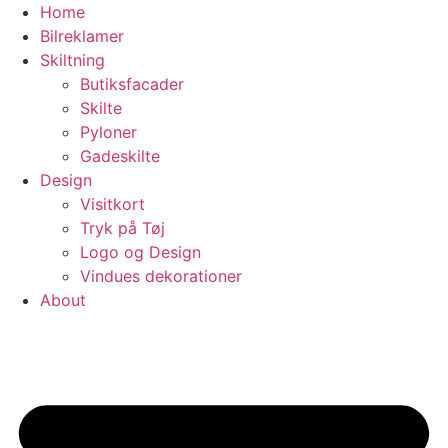
Videre
Home
til
Bilreklamer
indhold
Skiltning
Butiksfacader
Skilte
Pyloner
Gadeskilte
Design
Visitkort
Tryk på Tøj​
Logo og Design
Vindues dekorationer
About