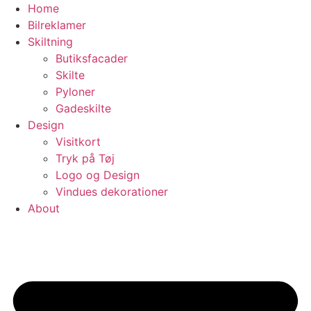
Videre
Home
til
Bilreklamer
indhold
Skiltning
Butiksfacader
Skilte
Pyloner
Gadeskilte
Design
Visitkort
Tryk på Tøj​
Logo og Design
Vindues dekorationer
About